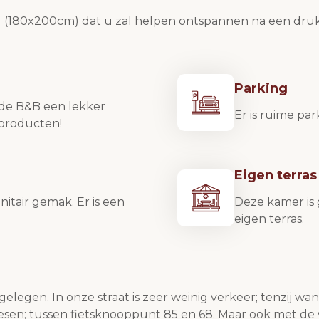
(180x200cm) dat u zal helpen ontspannen na een druk
Parking
 de B&B een lekker
Er is ruime pa
kproducten!
Eigen terras
nitair gemak. Er is een
Deze kamer is
eigen terras.
gelegen. In onze straat is zeer weinig verkeer; tenzij wa
esen; tussen fietsknooppunt 85 en 68. Maar ook met d