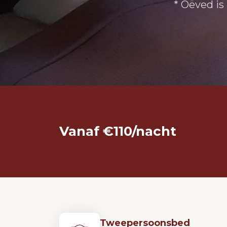
* Oëved is
Vanaf €110/nacht
Tweepersoonsbed